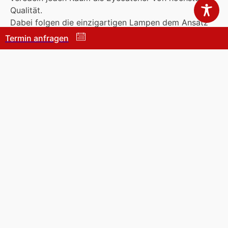
Qualität.
Dabei folgen die einzigartigen Lampen dem Ansatz
der freien Gestaltung. Künstlerische Design-Objekte
Termin anfragen
haben in der Kollektion ebenso Platz wie puristische
Stücke. Freuen Sie sich auf die aufregend
verschlungenen Kurven unserer künstlerischen
Design-Objekte, genauso wie auf die minimalistische
Linienführung der puristischen Stücke.
Quellenangaben und Urheberrechtsvermerke: