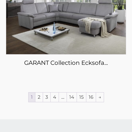
GARANT Collection Ecksofa...
1
2
3
4
…
14
15
16
→