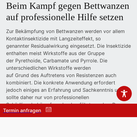
Beim Kampf gegen Bettwanzen
auf professionelle Hilfe setzen
Zur Bekämpfung von Bettwanzen werden vor allem
Kontaktinsektizide mit Langzeiteffekt, so
genannter Residualwirkung eingesetzt. Die Insektizide
enthalten meist Wirkstoffe aus der Gruppe
der Pyrethoide, Carbamate und Pyrrole. Die
unterschiedlichen Wirkstoffe werden
auf Grund des Auftretens von Resistenzen auch
kombiniert. Die konkrete Anwendung erfordert
jedoch einiges an Erfahrung und Sachkenntnis und
sollte daher nur von professionellen
Schädlingsbekämpfern durchgeführt werden. Der
Termin anfragen
verbreitete Einsatz insbesondere der
Wirkstoffklasse der Pyrethroide hat dazu geführt,
dass Bettwanzen Resistenzen gegen diese
Wirkstoffe entwickelt haben. Aktuell scheint dies aber