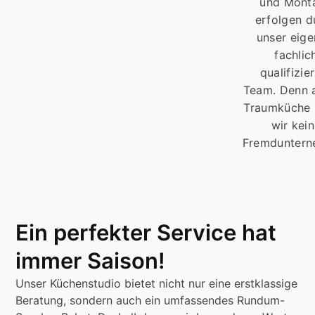
und Mont
erfolgen d
unser eige
fachlic
qualifizie
Team. Denn a
Traumküche 
wir kei
Fremduntern
Ein perfekter Service hat
immer Saison!
Unser Küchenstudio bietet nicht nur eine erstklassige
Beratung, sondern auch ein umfassendes Rundum-