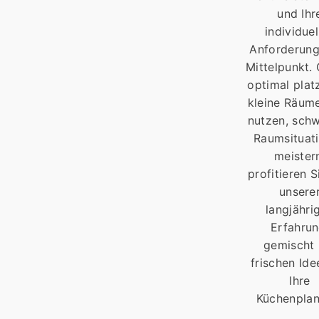
und Ihr
individuel
Anforderung
Mittelpunkt.
optimal plat
kleine Räume
nutzen, schw
Raumsituat
meister
profitieren S
unsere
langjähri
Erfahrun
gemischt 
frischen Ide
Ihre
Küchenplan