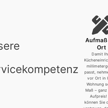
Aufmaß 
sere
Ort
Damit Ih
Kücheneinri
rvicekompetenz
millimeter
passt, nehm
vor Ort in 
Wohnung se
Maß – ganz
Aufpreis!
können Sie 