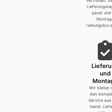
vertrauen, d
Lieferungsta
passt und
Montag
reibungslos 
Liefer
und
Monta
Wir bieten 
den komple
Service aus
Hand: Lief