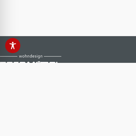
Anfahrt & Kontakt
Reco Möbel Stollberg
Zwönitzer Straße 10 a
09366 Stollberg
+49 (37296) 40400