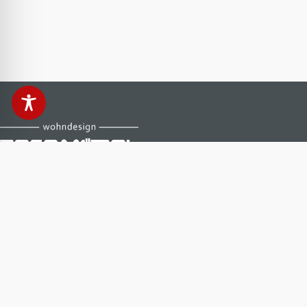
Anfahrt & Kontakt
Reco Möbel Stollberg
Zwönitzer Straße 10 a
09366 Stollberg
+49 (37296) 40400