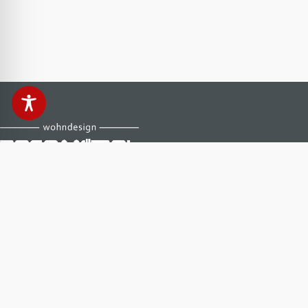
Anfahrt & Kontakt
Reco Möbel Stollberg
Zwönitzer Straße 10 a
09366 Stollberg
+49 (37296) 40400