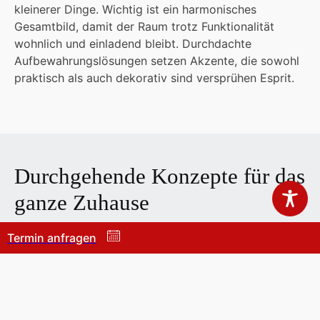
kleinerer Dinge. Wichtig ist ein harmonisches
Gesamtbild, damit der Raum trotz Funktionalität
wohnlich und einladend bleibt. Durchdachte
Aufbewahrungslösungen setzen Akzente, die sowohl
praktisch als auch dekorativ sind versprühen Esprit.
Durchgehende Konzepte für das
ganze Zuhause
Echte Ordnung entsteht, wenn sich ein durchgängiges
Termin anfragen
Konzept von Raum zu Raum zieht. Einheitliche
Materialien, Farben und Formen sorgen für optische
Ruhe und unterstreichen den individuellen Stil des
Hauses. Ob im Flur, im Kinderzimmer oder in der