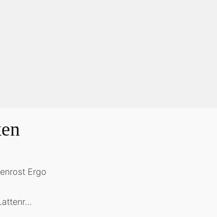
ken
ttenr...