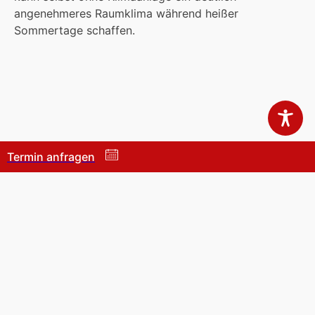
angenehmeres Raumklima während heißer
Sommertage schaffen.
Termin anfragen
Quellenangaben und Urheberrechtsvermerke:
Das Layout der Website, die verwendeten Grafiken sowie
die sonstigen Inhalte sind urheberrechtlich geschützt. Eine
Vervielfältigung oder Verwendung der Texte und Grafiken
in anderen elektronischen oder gedruckten Publikationen
ist ohne ausdrückliche Zustimmung nicht gestattet.
Nachfolgend ein Hinweis der verwendeten