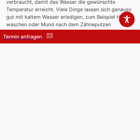
verbraucht, damit das Wasser die gewünschte
Temperatur erreicht. Viele Dinge lassen sich genauso
gut mit kaltem Wasser erledigen, zum Beispiel Hände
waschen oder Mund nach dem Zähneputzen
ausspülen.
Termin anfragen
Im Garten Wasser sparen
Wer den Rasen seltener mäht, muss auch nicht so
häufig der Rasensprenkler zum Einsatz bringen.
Schließlich spendet längeres Gras mehr Schatten und
schützt so den Boden besser vor dem Austrocknen.
Ideal ist es, wenn Sie für die Bewässerung im Garten
Regenwasser anstatt Trinkwasser verwenden. Dazu
können Sie Regenwasser in einer großen Tonne