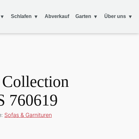
Schlafen
Abverkauf
Garten
Über uns
ollection
S 760619
e:
Sofas & Garnituren