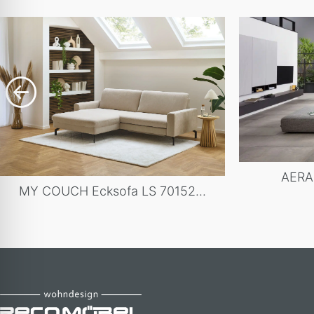
AERA 
MY COUCH Ecksofa LS 70152...