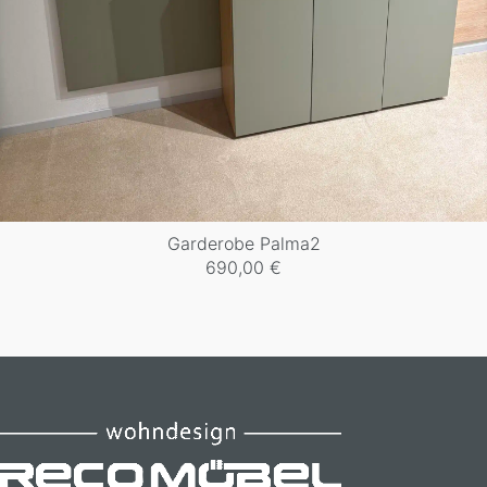
Garderobe Palma2
690,00
€