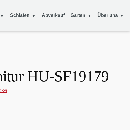
Schlafen
Abverkauf
Garten
Über uns
rnitur HU-SF19179
cke