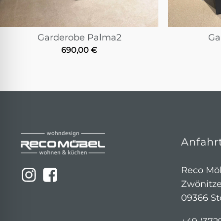
Garderobe Palma2
Ga
690,00
€
Anfahr
Reco Möb
Zwönitze
09366 St